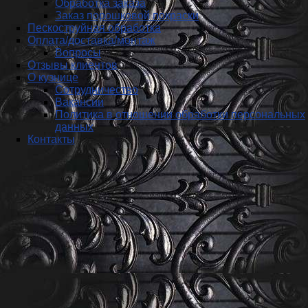
Обработка заказа
Заказ порошковой покраски
Пескоструйная обработка
Оплата/доставка/монтаж
Вопросы
Отзывы клиентов
О кузнице
Сотрудничество
Вакансии
Политика в отношении обработки персональных
данных
Контакты