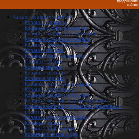
продвижение
сайтов
Каталог кованых изделий
Кованые балконы
Кованые оконные решетки
Кованые заборы и ог­ражде­ния
Кованые козырьки и навесы
Кованые перила и лестницы
Кованые фонари
Кованые ворота и калитки
Сварные заборы
Кованая мебель
Кованые кровати
Кованые зеркала
Кованые ритуальные ограды
Кованые цветочницы
Кованые беседки и мостики
Кованые мангалы и дымосборники
Кованые наборы для камина, дровницы и
решётки
Кованые изделия для сада
Кованые подарки
Кованые подсвечники
Кованые люстры и бра