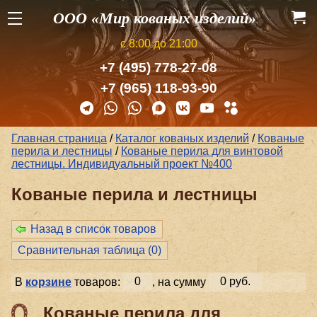
ООО «Мир кованых изделий»
с 8:00 до 21:00
+7 (495) 778-27-08
+7 (965) 118-93-90
Главная страница
/
Каталог кованых изделий
/
Кованые
перила и лестницы
/
Кованые перила для винтовой
лестницы. Индивидуальный проект №400
Кованые перила и лестницы
Назад в список товаров
Сравнительная таблица (
0
)
В
корзине
товаров:
0
, на сумму
0 руб.
Кованые перила для