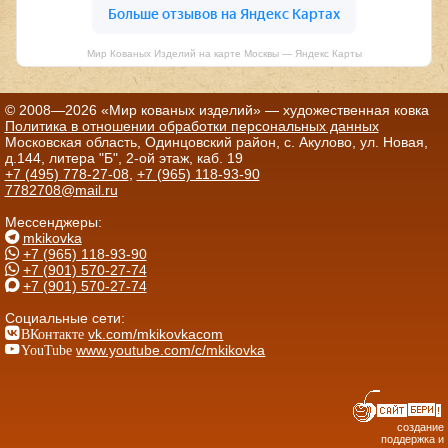
Мир Кованых Изделий на карте Москвы — Яндекс Карты
© 2008—2026 «Мир кованых изделий» — художественная ковка
Политика в отношении обработки персональных данных
Московская область, Одинцовский район, с. Акулово, ул. Новая,
д.144, литера "Б", 2-ой этаж, каб. 19
+7 (495) 778-27-08
,
+7 (965) 118-93-90
7782708@mail.ru
Мессенджеры:
mkikovka
+7 (965) 118-93-90
+7 (901) 570-27-74
+7 (901) 570-27-74
Социальные сети:
ВКонтакте
vk.com/mkikovkacom
YouTube
www.youtube.com/c/mkikovka
создание
поддержка и