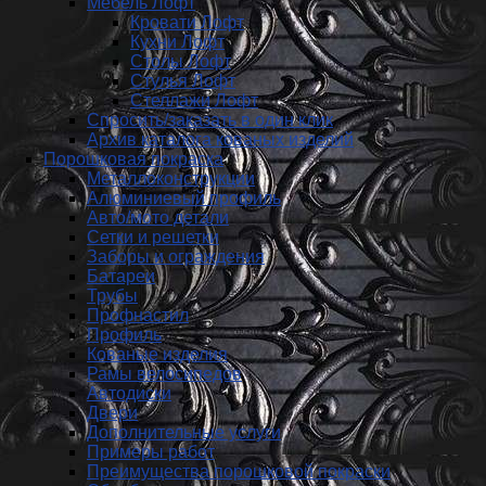
Мебель Лофт
Кровати Лофт
Кухни Лофт
Столы Лофт
Стулья Лофт
Стеллажи Лофт
Спросить/заказать в один клик
Архив каталога кованых изделий
Порошковая покраска
Металлоконструкции
Алюминиевый профиль
Авто/мото детали
Сетки и решетки
Заборы и ограждения
Батареи
Трубы
Профнастил
Профиль
Кованые изделия
Рамы велосипедов
Автодиски
Двери
Дополнительные услуги
Примеры работ
Преимущества порошковой покраски