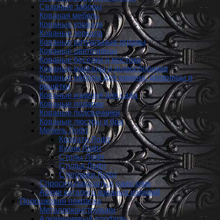
Сварные заборы
Кованая мебель
Кованые кровати
Кованые зеркала
Кованые ритуальные ограды
Кованые цветочницы
Кованые беседки и мостики
Кованые мангалы и дымосборники
Кованые наборы для камина, дровницы и
решётки
Кованые изделия для сада
Кованые подарки
Кованые подсвечники
Кованые люстры и бра
Мебель Лофт
Кровати Лофт
Кухни Лофт
Столы Лофт
Стулья Лофт
Стеллажи Лофт
Спросить/заказать в один клик
Архив каталога кованых изделий
Порошковая покраска
Металлоконструкции
Алюминиевый профиль