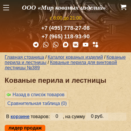
ООО «Мир кованых изделий»
с 8:00 до 21:00
+7 (495) 778-27-08
+7 (965) 118-93-90
Главная страница
/
Каталог кованых изделий
/
Кованые
перила и лестницы
/
Кованые перила для винтовой
лестницы №389
Кованые перила и лестницы
Назад в список товаров
Сравнительная таблица (
0
)
В
корзине
товаров:
0
, на сумму
0 руб.
лидер продаж