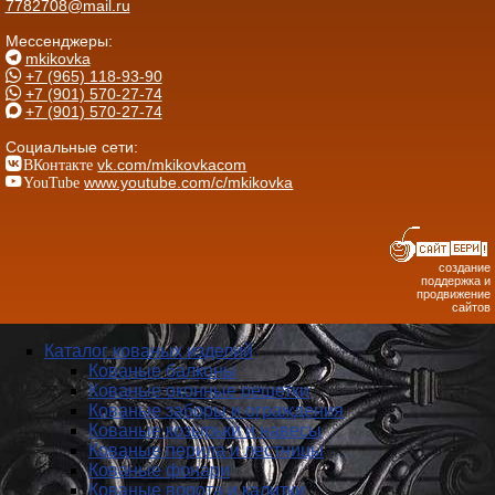
7782708@mail.ru
Мессенджеры:
mkikovka
+7 (965) 118-93-90
+7 (901) 570-27-74
+7 (901) 570-27-74
Социальные сети:
ВКонтакте
vk.com/mkikovkacom
YouTube
www.youtube.com/c/mkikovka
создание
поддержка и
продвижение
сайтов
Каталог кованых изделий
Кованые балконы
Кованые оконные решетки
Кованые заборы и ог­ражде­ния
Кованые козырьки и навесы
Кованые перила и лестницы
Кованые фонари
Кованые ворота и калитки