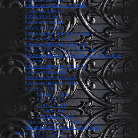
Кованые ворота и калитки
Сварные заборы
Кованая мебель
Кованые кровати
Кованые зеркала
Кованые ритуальные ограды
Кованые цветочницы
Кованые беседки и мостики
Кованые мангалы и дымосборники
Кованые наборы для камина, дровницы и
решётки
Кованые изделия для сада
Кованые подарки
Кованые подсвечники
Кованые люстры и бра
Мебель Лофт
Кровати Лофт
Кухни Лофт
Столы Лофт
Стулья Лофт
Стеллажи Лофт
Спросить/заказать в один клик
Архив каталога кованых изделий
Порошковая покраска