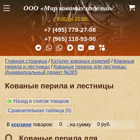
ООО «Мир кованых изделий»
с 8:00 до 21:00
+7 (495) 778-27-08
+7 (965) 118-93-90
Главная страница
/
Каталог кованых изделий
/
Кованые
перила и лестницы
/
Кованые перила для лестницы.
Индивидуальный проект №365
Кованые перила и лестницы
Назад в список товаров
Сравнительная таблица (
0
)
В
корзине
товаров:
0
, на сумму
0 руб.
Кованые перила для