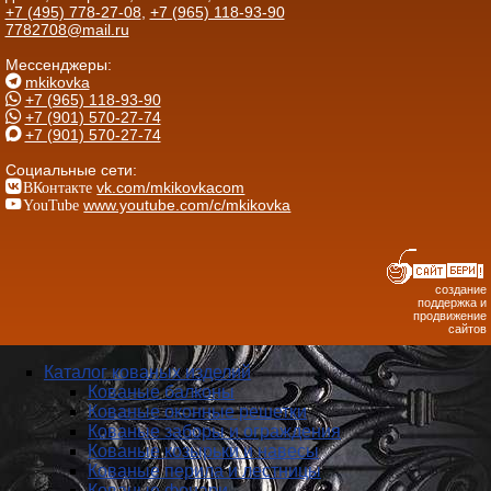
+7 (495) 778-27-08
,
+7 (965) 118-93-90
7782708@mail.ru
Мессенджеры:
mkikovka
+7 (965) 118-93-90
+7 (901) 570-27-74
+7 (901) 570-27-74
Социальные сети:
ВКонтакте
vk.com/mkikovkacom
YouTube
www.youtube.com/c/mkikovka
создание
поддержка и
продвижение
сайтов
Каталог кованых изделий
Кованые балконы
Кованые оконные решетки
Кованые заборы и ог­ражде­ния
Кованые козырьки и навесы
Кованые перила и лестницы
Кованые фонари