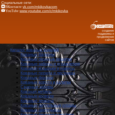
Социальные сети:
ВКонтакте
vk.com/mkikovkacom
YouTube
www.youtube.com/c/mkikovka
создание
поддержка и
продвижение
сайтов
Каталог кованых изделий
Кованые балконы
Кованые оконные решетки
Кованые заборы и ог­ражде­ния
Кованые козырьки и навесы
Кованые перила и лестницы
Кованые фонари
Кованые ворота и калитки
Сварные заборы
Кованая мебель
Кованые кровати
Кованые зеркала
Кованые ритуальные ограды
Кованые цветочницы
Кованые беседки и мостики