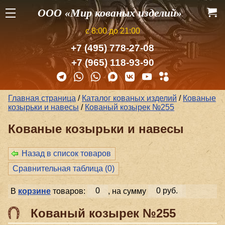
ООО «Мир кованых изделий»
с 8:00 до 21:00
+7 (495) 778-27-08
+7 (965) 118-93-90
Главная страница
/
Каталог кованых изделий
/
Кованые
козырьки и навесы
/
Кованый козырек №255
Кованые козырьки и навесы
Назад в список товаров
Сравнительная таблица (
0
)
В
корзине
товаров:
0
, на сумму
0 руб.
Кованый козырек №255