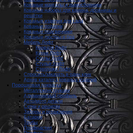
Кованые мангалы и дымосборники
Кованые наборы для камина, дровницы и
решётки
Кованые изделия для сада
Кованые подарки
Кованые подсвечники
Кованые люстры и бра
Мебель Лофт
Кровати Лофт
Кухни Лофт
Столы Лофт
Стулья Лофт
Стеллажи Лофт
Спросить/заказать в один клик
Архив каталога кованых изделий
Порошковая покраска
Металлоконструкции
Алюминиевый профиль
Авто/мото детали
Сетки и решетки
Заборы и ограждения
Батареи
Трубы
Профнастил