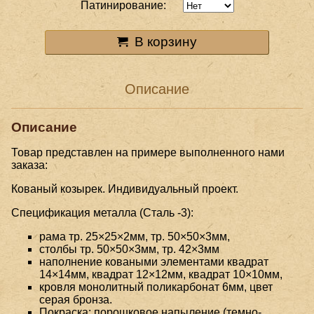
Патинирование:
В корзину
Описание
Описание
Товар представлен на примере выполненного нами
заказа:
Кованый козырек. Индивидуальный проект.
Спецификация металла (Сталь -3):
рама тр. 25×25×2мм, тр. 50×50×3мм,
столбы тр. 50×50×3мм, тр. 42×3мм
наполнение коваными элементами квадрат
14×14мм, квадрат 12×12мм, квадрат 10×10мм,
кровля монолитный поликарбонат 6мм, цвет
серая бронза.
Покраска: порошковое напыление (темно-