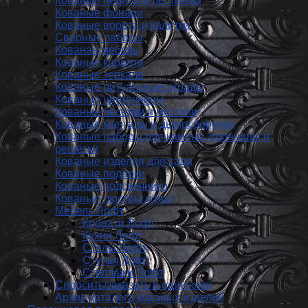
Кованые перила и лестницы
Кованые фонари
Кованые ворота и калитки
Сварные заборы
Кованая мебель
Кованые кровати
Кованые зеркала
Кованые ритуальные ограды
Кованые цветочницы
Кованые беседки и мостики
Кованые мангалы и дымосборники
Кованые наборы для камина, дровницы и
решётки
Кованые изделия для сада
Кованые подарки
Кованые подсвечники
Кованые люстры и бра
Мебель Лофт
Кровати Лофт
Кухни Лофт
Столы Лофт
Стулья Лофт
Стеллажи Лофт
Спросить/заказать в один клик
Архив каталога кованых изделий