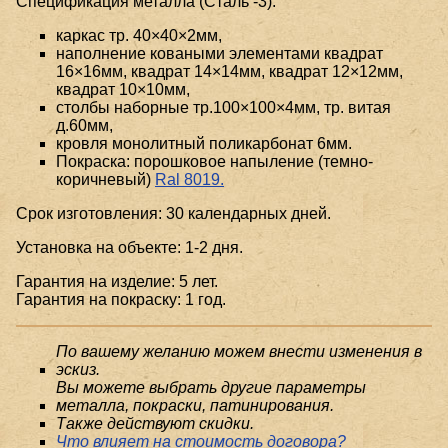
Спецификация металла (Сталь -3):
каркас тр. 40×40×2мм,
наполнение коваными элементами квадрат
16×16мм, квадрат 14×14мм, квадрат 12×12мм,
квадрат 10×10мм,
столбы наборные тр.100×100×4мм, тр. витая
д.60мм,
кровля монолитный поликарбонат 6мм.
Покраска: порошковое напыление (темно-
коричневый)
Ral 8019.
Срок изготовления: 30 календарных дней.
Установка на объекте: 1-2 дня.
Гарантия на изделие: 5 лет.
Гарантия на покраску: 1 год.
По вашему желанию можем внести изменения в
эскиз.
Вы можете выбрать другие параметры
металла, покраски, патинирования.
Также действуют скидки.
Что влияет на стоимость договора?