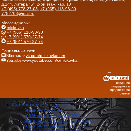
д.144, литера "Б", 2-ой этаж, каб. 19
+7 (495) 778-27-08
,
+7 (965) 118-93-90
7782708@mail.ru
Мессенджеры:
mkikovka
+7 (965) 118-93-90
+7 (901) 570-27-74
+7 (901) 570-27-74
Социальные сети:
ВКонтакте
vk.com/mkikovkacom
YouTube
www.youtube.com/c/mkikovka
создание
поддержка и
продвижение
сайтов
Каталог кованых изделий
Кованые балконы
Кованые оконные решетки
Кованые заборы и ог­ражде­ния
Кованые козырьки и навесы