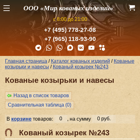
ООО «Мир кованых изделий»
с 8:00 до 21:00
+7 (495) 778-27-08
+7 (965) 118-93-90
Главная страница
/
Каталог кованых изделий
/
Кованые
козырьки и навесы
/
Кованый козырек №243
Кованые козырьки и навесы
Назад в список товаров
Сравнительная таблица (
0
)
В
корзине
товаров:
0
, на сумму
0 руб.
Кованый козырек №243