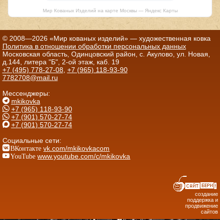
Мир Кованых Изделий на карте Москвы — Яндекс Карты
© 2008—2026 «Мир кованых изделий» — художественная ковка
Политика в отношении обработки персональных данных
Московская область, Одинцовский район, с. Акулово, ул. Новая,
д.144, литера "Б", 2-ой этаж, каб. 19
+7 (495) 778-27-08
,
+7 (965) 118-93-90
7782708@mail.ru
Мессенджеры:
mkikovka
+7 (965) 118-93-90
+7 (901) 570-27-74
+7 (901) 570-27-74
Социальные сети:
ВКонтакте
vk.com/mkikovkacom
YouTube
www.youtube.com/c/mkikovka
создание
поддержка и
продвижение
сайтов