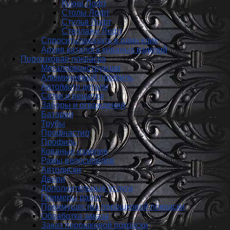
Кухни Лофт
Столы Лофт
Стулья Лофт
Стеллажи Лофт
Спросить/заказать в один клик
Архив каталога кованых изделий
Порошковая покраска
Металлоконструкции
Алюминиевый профиль
Авто/мото детали
Сетки и решетки
Заборы и ограждения
Батареи
Трубы
Профнастил
Профиль
Кованые изделия
Рамы велосипедов
Автодиски
Двери
Дополнительные услуги
Примеры работ
Преимущества порошковой покраски
Обработка заказа
Заказ порошковой покраски