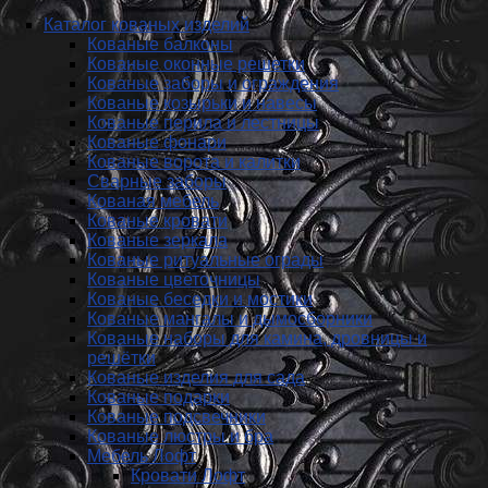
Каталог кованых изделий
Кованые балконы
Кованые оконные решетки
Кованые заборы и ог­ражде­ния
Кованые козырьки и навесы
Кованые перила и лестницы
Кованые фонари
Кованые ворота и калитки
Сварные заборы
Кованая мебель
Кованые кровати
Кованые зеркала
Кованые ритуальные ограды
Кованые цветочницы
Кованые беседки и мостики
Кованые мангалы и дымосборники
Кованые наборы для камина, дровницы и
решётки
Кованые изделия для сада
Кованые подарки
Кованые подсвечники
Кованые люстры и бра
Мебель Лофт
Кровати Лофт