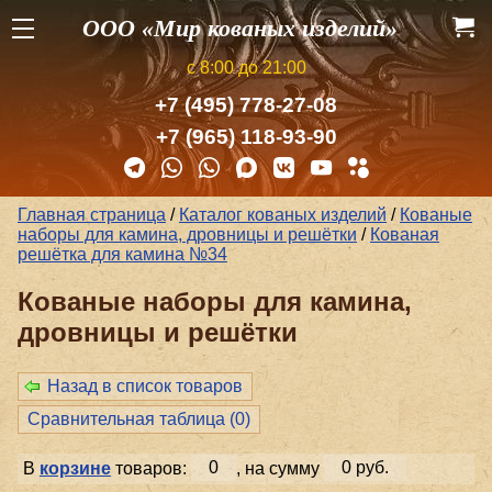
ООО «Мир кованых изделий»
с 8:00 до 21:00
+7 (495) 778-27-08
+7 (965) 118-93-90
Главная страница
/
Каталог кованых изделий
/
Кованые
наборы для камина, дровницы и решётки
/
Кованая
решётка для камина №34
Кованые наборы для камина,
дровницы и решётки
Назад в список товаров
Сравнительная таблица (
0
)
В
корзине
товаров:
0
, на сумму
0 руб.