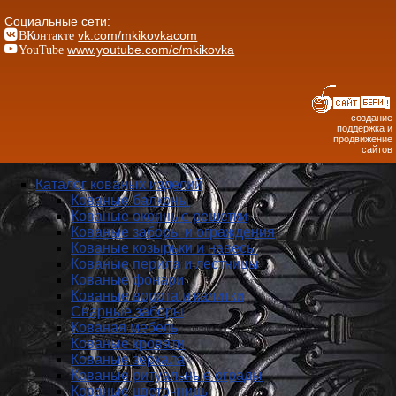
Социальные сети:
ВКонтакте
vk.com/mkikovkacom
YouTube
www.youtube.com/c/mkikovka
создание
поддержка и
продвижение
сайтов
Каталог кованых изделий
Кованые балконы
Кованые оконные решетки
Кованые заборы и ог­ражде­ния
Кованые козырьки и навесы
Кованые перила и лестницы
Кованые фонари
Кованые ворота и калитки
Сварные заборы
Кованая мебель
Кованые кровати
Кованые зеркала
Кованые ритуальные ограды
Кованые цветочницы