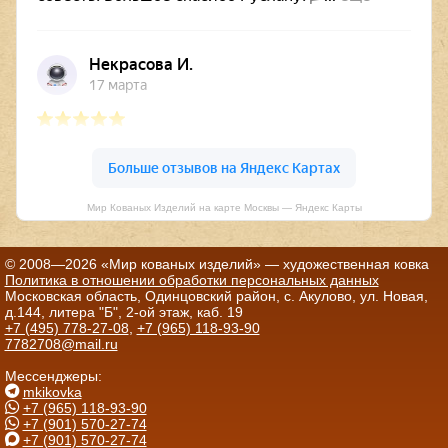
Мир Кованых Изделий на карте Москвы — Яндекс Карты
© 2008—2026 «Мир кованых изделий» — художественная ковка
Политика в отношении обработки персональных данных
Московская область, Одинцовский район, с. Акулово, ул. Новая,
д.144, литера "Б", 2-ой этаж, каб. 19
+7 (495) 778-27-08
,
+7 (965) 118-93-90
7782708@mail.ru
Мессенджеры:
mkikovka
+7 (965) 118-93-90
+7 (901) 570-27-74
+7 (901) 570-27-74