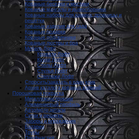
Кованые беседки и мостики
Кованые мангалы и дымосборники
Кованые наборы для камина, дровницы и
решётки
Кованые изделия для сада
Кованые подарки
Кованые подсвечники
Кованые люстры и бра
Мебель Лофт
Кровати Лофт
Кухни Лофт
Столы Лофт
Стулья Лофт
Стеллажи Лофт
Спросить/заказать в один клик
Архив каталога кованых изделий
Порошковая покраска
Металлоконструкции
Алюминиевый профиль
Авто/мото детали
Сетки и решетки
Заборы и ограждения
Батареи
Трубы
Профнастил