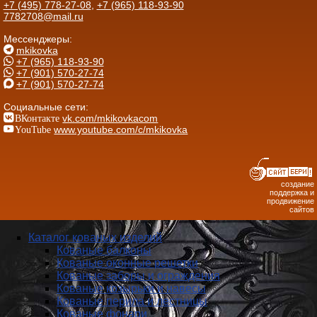
+7 (495) 778-27-08
,
+7 (965) 118-93-90
7782708@mail.ru
Мессенджеры:
mkikovka
+7 (965) 118-93-90
+7 (901) 570-27-74
+7 (901) 570-27-74
Социальные сети:
ВКонтакте
vk.com/mkikovkacom
YouTube
www.youtube.com/c/mkikovka
создание
поддержка и
продвижение
сайтов
Каталог кованых изделий
Кованые балконы
Кованые оконные решетки
Кованые заборы и ог­ражде­ния
Кованые козырьки и навесы
Кованые перила и лестницы
Кованые фонари