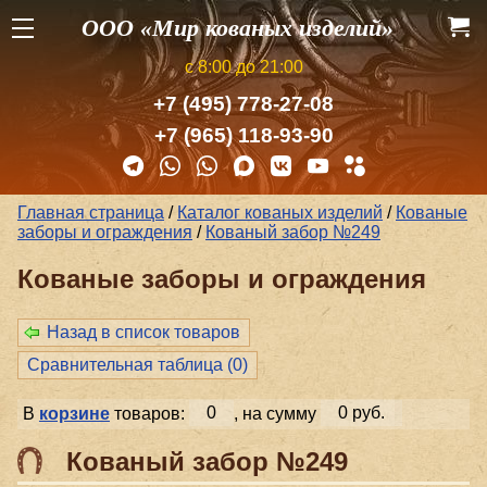
ООО «Мир кованых изделий»
с 8:00 до 21:00
+7 (495) 778-27-08
+7 (965) 118-93-90
Главная страница
/
Каталог кованых изделий
/
Кованые
заборы и ог­ражде­ния
/
Кованый забор №249
Кованые заборы и ог­ражде­ния
Назад в список товаров
Сравнительная таблица (
0
)
В
корзине
товаров:
0
, на сумму
0 руб.
Кованый забор №249