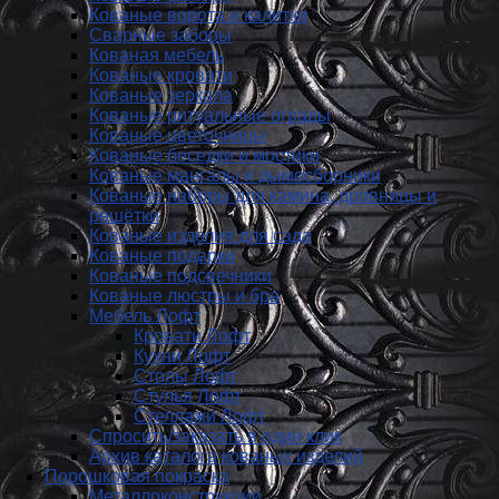
Кованые ворота и калитки
Сварные заборы
Кованая мебель
Кованые кровати
Кованые зеркала
Кованые ритуальные ограды
Кованые цветочницы
Кованые беседки и мостики
Кованые мангалы и дымосборники
Кованые наборы для камина, дровницы и
решётки
Кованые изделия для сада
Кованые подарки
Кованые подсвечники
Кованые люстры и бра
Мебель Лофт
Кровати Лофт
Кухни Лофт
Столы Лофт
Стулья Лофт
Стеллажи Лофт
Спросить/заказать в один клик
Архив каталога кованых изделий
Порошковая покраска
Металлоконструкции