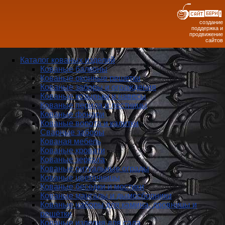
создание
поддержка и
продвижение
сайтов
Каталог кованых изделий
Кованые балконы
Кованые оконные решетки
Кованые заборы и ог­ражде­ния
Кованые козырьки и навесы
Кованые перила и лестницы
Кованые фонари
Кованые ворота и калитки
Сварные заборы
Кованая мебель
Кованые кровати
Кованые зеркала
Кованые ритуальные ограды
Кованые цветочницы
Кованые беседки и мостики
Кованые мангалы и дымосборники
Кованые наборы для камина, дровницы и
решётки
Кованые изделия для сада