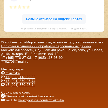
Мир Кованых Изделий на карте Москвы — Яндекс Карты
© 2008—2026 «Мир кованых изделий» — художественная ковка
Политика в отношении обработки персональных данных
Московская область, Одинцовский район, с. Акулово, ул. Новая,
д.144, литера "Б", 2-ой этаж, каб. 19
+7 (495) 778-27-08
,
+7 (965) 118-93-90
7782708@mail.ru
Мессенджеры:
mkikovka
+7 (965) 118-93-90
+7 (901) 570-27-74
+7 (901) 570-27-74
Социальные сети:
ВКонтакте
vk.com/mkikovkacom
YouTube
www.youtube.com/c/mkikovka