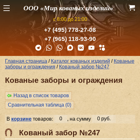
ООО «Мир кованых изделий»
с 8:00 до 21:00
+7 (495) 778-27-08
+7 (965) 118-93-90
Главная страница
/
Каталог кованых изделий
/
Кованые
заборы и ог­ражде­ния
/
Кованый забор №247
Кованые заборы и ог­ражде­ния
Назад в список товаров
Сравнительная таблица (
0
)
В
корзине
товаров:
0
, на сумму
0 руб.
Кованый забор №247