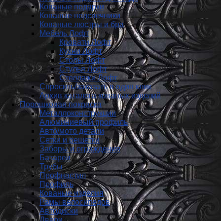
Кованые подарки
Кованые подсвечники
Кованые люстры и бра
Мебель Лофт
Кровати Лофт
Кухни Лофт
Столы Лофт
Стулья Лофт
Стеллажи Лофт
Спросить/заказать в один клик
Архив каталога кованых изделий
Порошковая покраска
Металлоконструкции
Алюминиевый профиль
Авто/мото детали
Сетки и решетки
Заборы и ограждения
Батареи
Трубы
Профнастил
Профиль
Кованые изделия
Рамы велосипедов
Автодиски
Двери