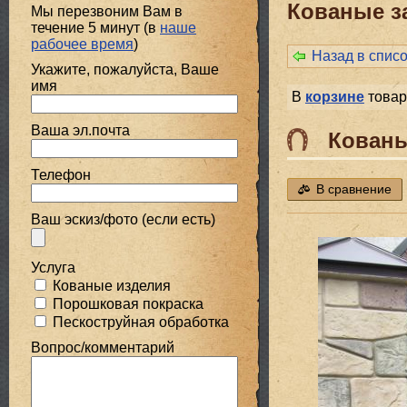
Кованые за
Мы перезвоним Вам в
течение 5 минут (в
наше
рабочее время
)
Назад в спис
Укажите, пожалуйста, Ваше
имя
В
корзине
товар
Ваша эл.почта
Кованы
Телефон
В сравнение
Ваш эскиз/фото (если есть)
Услуга
Кованые изделия
Порошковая покраска
Пескоструйная обработка
Вопрос/комментарий