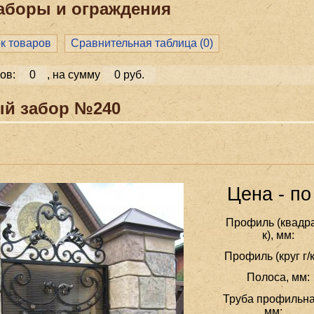
боры и ог­ражде­ния
ок товаров
Сравнительная таблица (
0
)
ов:
0
, на сумму
0 руб.
й забор №240
Цена - по
Профиль (квадра
к), мм:
Профиль (круг г/к
Полоса, мм:
Труба профильна
мм: