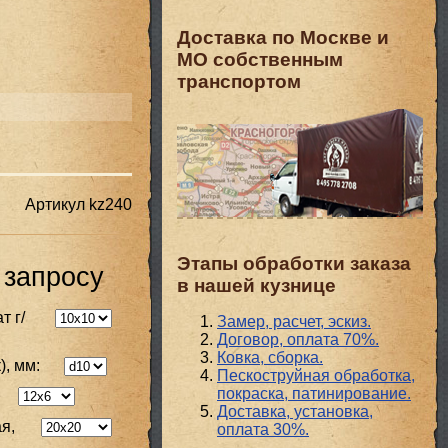
Доставка по Москве и
МО собственным
транспортом
Артикул
kz240
Этапы обработки заказа
 запросу
в нашей кузнице
т г/
Замер, расчет, эскиз.
Договор, оплата 70%.
Ковка, сборка.
), мм:
Пескоструйная обработка,
покраска, патинирование.
Доставка, установка,
я,
оплата 30%.