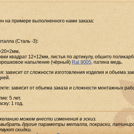
ен на примере выполненного нами заказа:
алла (Сталь -3):
×20×2мм,
вки квадрат 12×12мм, листья по артикулу, обшито поликар
порошковое напыление (чёрный)
Ral 9005,
патина медь.
я: зависит от сложности изготовления изделия и объема зак
ней.
екте: зависит от объема заказа и сложности монтажных рабо
ие: 5 лет.
ску: 1 год.
желанию можем внести изменения в эскиз.
выбрать другие параметры металла, покраски, патиниро
твуют скидки.