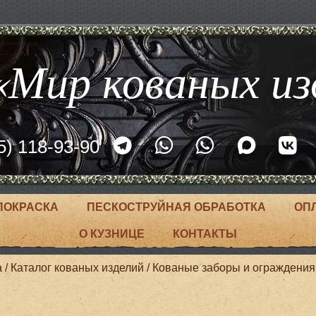
Мир кованых из
5) 118-93-90
ПОКРАСКА
ПЕСКОСТРУЙНАЯ ОБРАБОТКА
ОП
О КУЗНИЦЕ
КОНТАКТЫ
а
/
Каталог кованых изделий
/
Кованые заборы и ог­ражде­ния