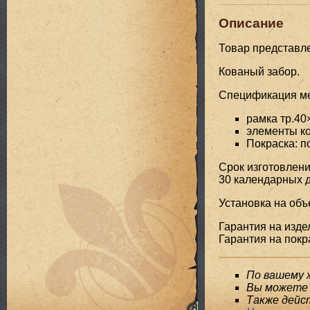
Описание
Товар представл
Кованый забор.
Спецификация мет
рамка тр.40
элементы ко
Покраска: 
Срок изготовлени
30 календарных д
Установка на объ
Гарантия на издел
Гарантия на покра
По вашему 
Вы можете 
Также дейс