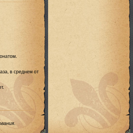
бонатом.
аза, в среднем от
т.
вания.