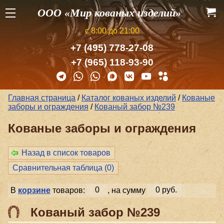
ООО «Мир кованых изделий»
с 8:00 до 21:00
+7 (495) 778-27-08
+7 (965) 118-93-90
Главная страница
/
Каталог кованых изделий
/
Кованые
заборы и ог­ражде­ния
/
Кованый забор №239
Кованые заборы и ог­ражде­ния
Назад в список товаров
Сравнительная таблица (
0
)
В
корзине
товаров:
0
, на сумму
0 руб.
Кованый забор №239