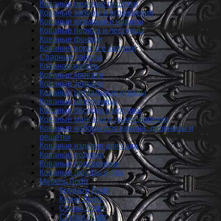
Кованые оконные решетки
Кованые заборы и ог­ражде­ния
Кованые козырьки и навесы
Кованые перила и лестницы
Кованые фонари
Кованые ворота и калитки
Сварные заборы
Кованая мебель
Кованые кровати
Кованые зеркала
Кованые ритуальные ограды
Кованые цветочницы
Кованые беседки и мостики
Кованые мангалы и дымосборники
Кованые наборы для камина, дровницы и
решётки
Кованые изделия для сада
Кованые подарки
Кованые подсвечники
Кованые люстры и бра
Мебель Лофт
Кровати Лофт
Кухни Лофт
Столы Лофт
Стулья Лофт