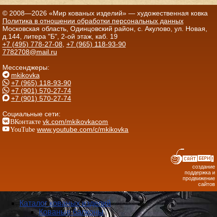
© 2008—2026 «Мир кованых изделий» — художественная ковка
Политика в отношении обработки персональных данных
Московская область, Одинцовский район, с. Акулово, ул. Новая,
д.144, литера "Б", 2-ой этаж, каб. 19
+7 (495) 778-27-08
,
+7 (965) 118-93-90
7782708@mail.ru
Мессенджеры:
mkikovka
+7 (965) 118-93-90
+7 (901) 570-27-74
+7 (901) 570-27-74
Социальные сети:
ВКонтакте
vk.com/mkikovkacom
YouTube
www.youtube.com/c/mkikovka
создание
поддержка и
продвижение
сайтов
Каталог кованых изделий
Кованые балконы