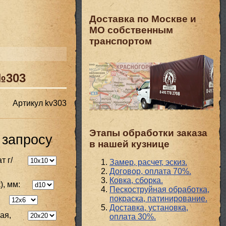
Доставка по Москве и
МО собственным
транспортом
№303
Артикул
kv303
Этапы обработки заказа
 запросу
в нашей кузнице
т г/
Замер, расчет, эскиз.
Договор, оплата 70%.
Ковка, сборка.
), мм:
Пескоструйная обработка,
покраска, патинирование.
Доставка, установка,
ая,
оплата 30%.