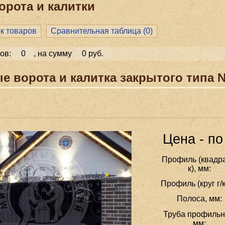
орота и калитки
ок товаров
Сравнительная таблица (
0
)
ов:
0
, на сумму
0 руб.
е ворота и калитка закрытого типа 
Цена - по
Профиль (квадра
к), мм:
Профиль (круг г/к
Полоса, мм:
Труба профильн
мм: