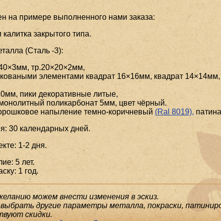
ен на примере выполненного нами заказа:
 калитка закрытого типа.
алла (Сталь -3):
40×3мм, тр.20×20×2мм,
коваными элементами квадрат 16×16мм, квадрат 14×14мм,
0мм, пики декоративные литые,
монолитный поликарбонат 5мм, цвет чёрный.
порошковое напыление темно-коричневый
(Ral 8019),
патина
я: 30 календарных дней.
кте: 1-2 дня.
ие: 5 лет.
ску: 1 год.
желанию можем внести изменения в эскиз.
выбрать другие параметры металла, покраски, патиниро
твуют скидки.