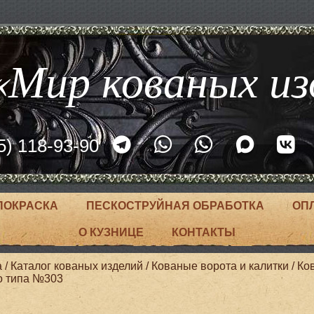
Мир кованых из
5) 118-93-90
ПОКРАСКА
ПЕСКОСТРУЙНАЯ ОБРАБОТКА
ОП
О КУЗНИЦЕ
КОНТАКТЫ
а
/
Каталог кованых изделий
/
Кованые ворота и калитки
/
Ко
о типа №303