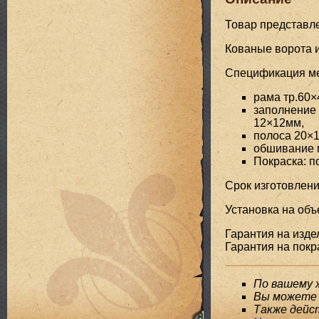
Товар представл
Кованые ворота и
Спецификация мет
рама тр.60×
заполнение 
12×12мм,
полоса 20×1
обшивание 
Покраска: 
Срок изготовлени
Установка на объе
Гарантия на издел
Гарантия на покра
По вашему 
Вы можете 
Также дейс