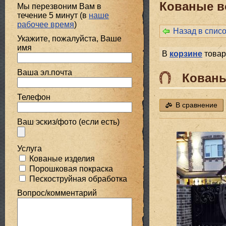
Кованые в
Мы перезвоним Вам в
течение 5 минут (в
наше
рабочее время
)
Назад в спис
Укажите, пожалуйста, Ваше
имя
В
корзине
товар
Ваша эл.почта
Кованы
Телефон
В сравнение
Ваш эскиз/фото (если есть)
Услуга
Кованые изделия
Порошковая покраска
Пескоструйная обработка
Вопрос/комментарий