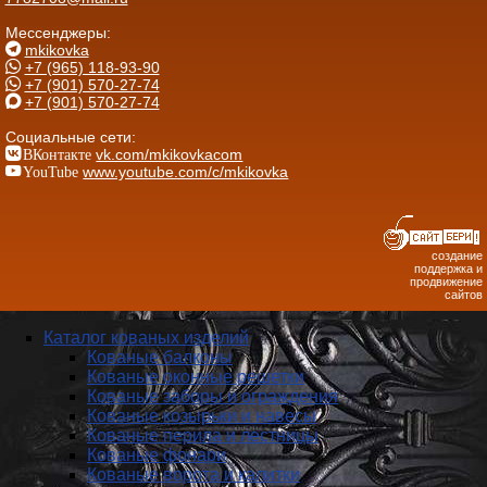
Мессенджеры:
mkikovka
+7 (965) 118-93-90
+7 (901) 570-27-74
+7 (901) 570-27-74
Социальные сети:
ВКонтакте
vk.com/mkikovkacom
YouTube
www.youtube.com/c/mkikovka
создание
поддержка и
продвижение
сайтов
Каталог кованых изделий
Кованые балконы
Кованые оконные решетки
Кованые заборы и ог­ражде­ния
Кованые козырьки и навесы
Кованые перила и лестницы
Кованые фонари
Кованые ворота и калитки