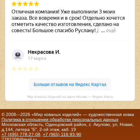
Мир Кованых Изделий на карте Москвы — Яндекс Карты
© 2008—2026 «Мир кованых изделий» — художественная ковка
Политика в отношении обработки персональных данных
Московская область, Одинцовский район, с. Акулово, ул. Новая,
д.144, литера "Б", 2-ой этаж, каб. 19
+7 (495) 778-27-08
,
+7 (965) 118-93-90
7782708@mail.ru