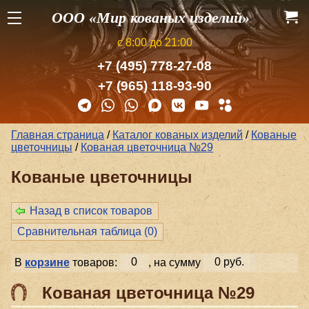
ООО «Мир кованых изделий»
с 8:00 до 21:00
+7 (495) 778-27-08
+7 (965) 118-93-90
Главная страница
/
Каталог кованых изделий
/
Кованые
цветочницы
/
Кованая цветочница №29
Кованые цветочницы
Назад в список товаров
Сравнительная таблица (
0
)
В
корзине
товаров:
0
, на сумму
0 руб.
Кованая цветочница №29