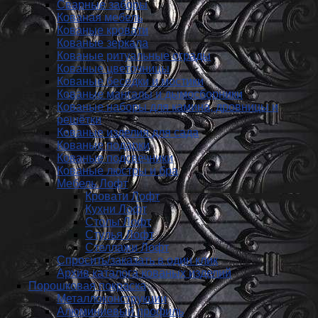
Сварные заборы
Кованая мебель
Кованые кровати
Кованые зеркала
Кованые ритуальные ограды
Кованые цветочницы
Кованые беседки и мостики
Кованые мангалы и дымосборники
Кованые наборы для камина, дровницы и
решётки
Кованые изделия для сада
Кованые подарки
Кованые подсвечники
Кованые люстры и бра
Мебель Лофт
Кровати Лофт
Кухни Лофт
Столы Лофт
Стулья Лофт
Стеллажи Лофт
Спросить/заказать в один клик
Архив каталога кованых изделий
Порошковая покраска
Металлоконструкции
Алюминиевый профиль