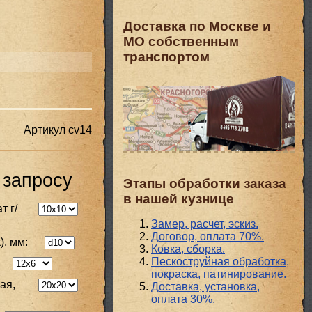
Доставка по Москве и
МО собственным
транспортом
Артикул
cv14
 запросу
Этапы обработки заказа
в нашей кузнице
т г/
Замер, расчет, эскиз.
Договор, оплата 70%.
), мм:
Ковка, сборка.
Пескоструйная обработка,
покраска, патинирование.
ая,
Доставка, установка,
оплата 30%.