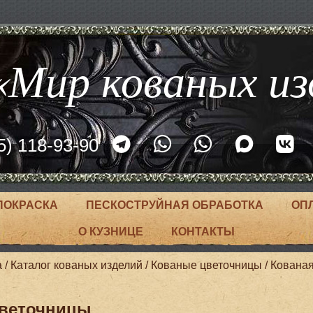
Мир кованых из
5) 118-93-90
ПОКРАСКА
ПЕСКОСТРУЙНАЯ ОБРАБОТКА
ОП
О КУЗНИЦЕ
КОНТАКТЫ
а
/
Каталог кованых изделий
/
Кованые цветочницы
/
Кована
веточницы