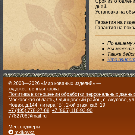
Срок изготовлени
дней.
Установка на объе
Гарантия на издел
Гарантия на покра
По вашему 
Вы можете 
Также дейс
Что влияет
© 2008—2026 «Мир кованых изделий» —
художественная ковка
Политика в отношении обработки персональных данны
Московская область, Одинцовский район, с. Акулово, ул
Новая, д.144, литера "Б", 2-ой этаж, каб. 19
+7 (495) 778-27-08
,
+7 (965) 118-93-90
7782708@mail.ru
Мессенджеры:
mkikovka