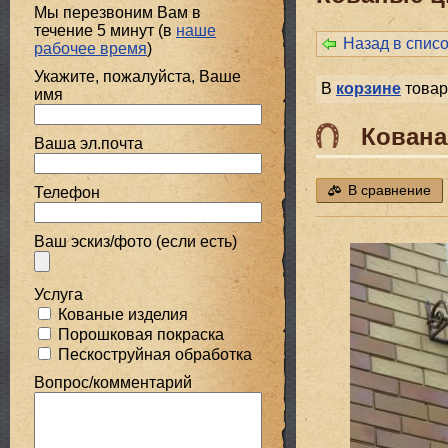
Мы перезвоним Вам в
течение 5 минут (в
наше
Назад в спис
рабочее время
)
Укажите, пожалуйста, Ваше
В
корзине
товар
имя
Кована
Ваша эл.почта
В сравнение
Телефон
Ваш эскиз/фото (если есть)
Услуга
Кованые изделия
Порошковая покраска
Пескоструйная обработка
Вопрос/комментарий