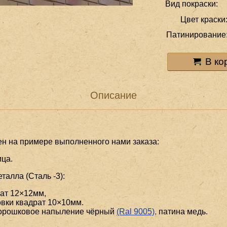
Вид покраски:
Цвет краски
Патинирование
В ко
Описание
ен на примере выполненного нами заказа:
ица.
алла (Сталь -3):
ат 12×12мм,
вки квадрат 10×10мм.
порошковое напыление чёрный
(Ral 9005),
патина медь.