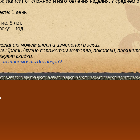
я: зависит от сложности изготовления изделия, в среднем о
кте: 1 день.
ие: 5 лет.
ску: 1 год.
желанию можем внести изменения в эскиз.
выбрать другие параметры металла, покраски, патиниро
твуют скидки.
 на стоимость договора?
х
.