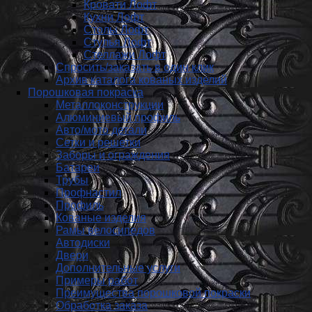
Кровати Лофт
Кухни Лофт
Столы Лофт
Стулья Лофт
Стеллажи Лофт
Спросить/заказать в один клик
Архив каталога кованых изделий
Порошковая покраска
Металлоконструкции
Алюминиевый профиль
Авто/мото детали
Сетки и решетки
Заборы и ограждения
Батареи
Трубы
Профнастил
Профиль
Кованые изделия
Рамы велосипедов
Автодиски
Двери
Дополнительные услуги
Примеры работ
Преимущества порошковой покраски
Обработка заказа