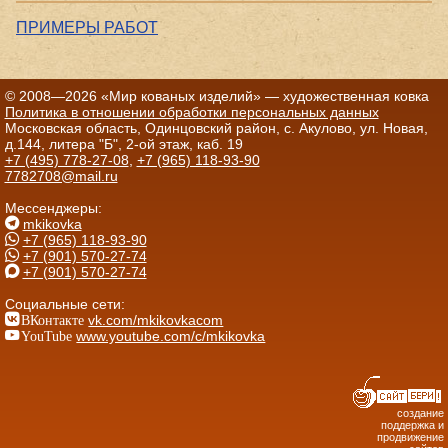
ПРИМЕРЫ РАБОТ
© 2008—2026 «Мир кованых изделий» — художественная ковка
Политика в отношении обработки персональных данных
Московская область, Одинцовский район, с. Акулово, ул. Новая,
д.144, литера "Б", 2-ой этаж, каб. 19
+7 (495) 778-27-08
,
+7 (965) 118-93-90
7782708@mail.ru
Мессенджеры:
mkikovka
+7 (965) 118-93-90
+7 (901) 570-27-74
+7 (901) 570-27-74
Социальные сети:
ВКонтакте
vk.com/mkikovkacom
YouTube
www.youtube.com/c/mkikovka
создание
поддержка и
продвижение